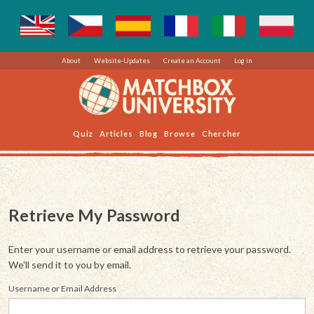
About
Website-Updates
Create an Account
Log in
Quiz
Articles
Blog
Browse
Chercher
Retrieve My Password
Enter your username or email address to retrieve your password.
We'll send it to you by email.
Username or Email Address